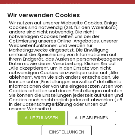
©2025 Hammer SportClub 2008 e.V.
Wir verwenden Cookies
Mit
zum Verein by PASSGEBER
Wir nutzen auf unserer Webseite Cookies. Einige
Cookies sind notwendig (z.B. für den Warenkorb)
mpressum
Datenschutz
I
andere sind nicht notwendig. Die nicht-
notwendigen Cookies helfen uns bei der
H
inweisgebersystem
Optimierung unseres Online-Angebotes, unserer
Webseitenfunktionen und werden für
Marketingzwecke eingesetzt. Die Einwilligung
umfasst die Speicherung von Informationen auf
Ihrem Endgerät, das Auslesen personenbezogener
Daten sowie deren Verarbeitung. Klicken Sie auf
„Alle akzeptieren“, um in den Einsatz von nicht
notwendigen Cookies einzuwilligen oder auf „Alle
ablehnen“, wenn Sie sich anders entscheiden. Sie
können unter „Einstellungen verwalten“ detaillierte
Informationen der von uns eingesetzten Arten von
Cookies erhalten und deren Einstellungen aufrufen.
Sie können die Einstellungen jederzeit aufrufen und
Cookies auch nachträglich jederzeit abwählen (z.B.
in der Datenschutzerklärung oder unten auf
unserer Webseite).
ALLE ZULASSEN
ALLE ABLEHNEN
EINSTELLUNGEN