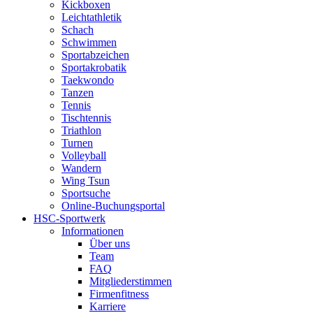
Kickboxen
Leichtathletik
Schach
Schwimmen
Sportabzeichen
Sportakrobatik
Taekwondo
Tanzen
Tennis
Tischtennis
Triathlon
Turnen
Volleyball
Wandern
Wing Tsun
Sportsuche
Online-Buchungsportal
HSC-Sportwerk
Informationen
Über uns
Team
FAQ
Mitgliederstimmen
Firmenfitness
Karriere