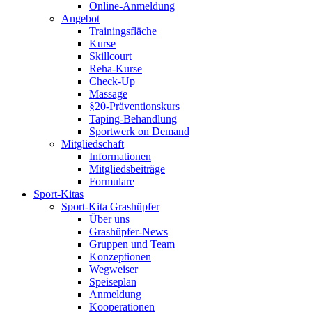
Online-Anmeldung
Angebot
Trainingsfläche
Kurse
Skillcourt
Reha-Kurse
Check-Up
Massage
§20-Präventionskurs
Taping-Behandlung
Sportwerk on Demand
Mitgliedschaft
Informationen
Mitgliedsbeiträge
Formulare
Sport-Kitas
Sport-Kita Grashüpfer
Über uns
Grashüpfer-News
Gruppen und Team
Konzeptionen
Wegweiser
Speiseplan
Anmeldung
Kooperationen