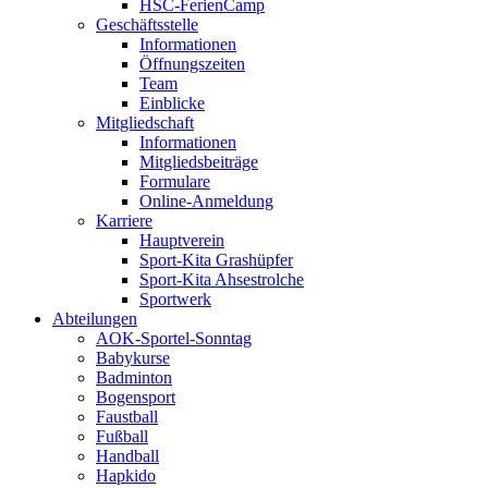
HSC-FerienCamp
Geschäftsstelle
Informationen
Öffnungszeiten
Team
Einblicke
Mitgliedschaft
Informationen
Mitgliedsbeiträge
Formulare
Online-Anmeldung
Karriere
Hauptverein
Sport-Kita Grashüpfer
Sport-Kita Ahsestrolche
Sportwerk
Abteilungen
AOK-Sportel-Sonntag
Babykurse
Badminton
Bogensport
Faustball
Fußball
Handball
Hapkido