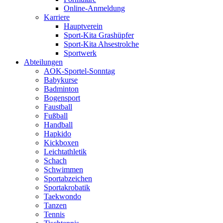
Online-Anmeldung
Karriere
Hauptverein
Sport-Kita Grashüpfer
Sport-Kita Ahsestrolche
Sportwerk
Abteilungen
AOK-Sportel-Sonntag
Babykurse
Badminton
Bogensport
Faustball
Fußball
Handball
Hapkido
Kickboxen
Leichtathletik
Schach
Schwimmen
Sportabzeichen
Sportakrobatik
Taekwondo
Tanzen
Tennis