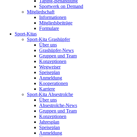
Taping-Behandlung
Sportwerk on Demand
Mitgliedschaft
Informationen
Mitgliedsbeiträge
Formulare
Sport-Kitas
Sport-Kita Grashüpfer
Über uns
Grashüpfer-News
Gruppen und Team
Konzeptionen
Wegweiser
Speiseplan
Anmeldung
Kooperationen
Karriere
Sport-Kita Ahsestrolche
Über uns
Ahsestrolche-News
Gruppen und Team
Konzeptionen
Jahresplan
Speiseplan
Anmeldung