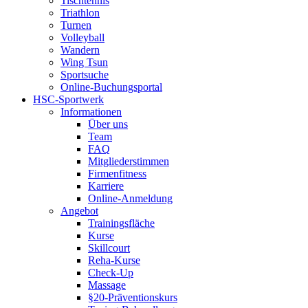
Tischtennis
Triathlon
Turnen
Volleyball
Wandern
Wing Tsun
Sportsuche
Online-Buchungsportal
HSC-Sportwerk
Informationen
Über uns
Team
FAQ
Mitgliederstimmen
Firmenfitness
Karriere
Online-Anmeldung
Angebot
Trainingsfläche
Kurse
Skillcourt
Reha-Kurse
Check-Up
Massage
§20-Präventionskurs