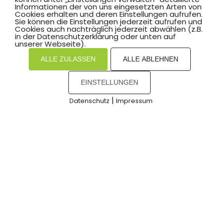
Informationen der von uns eingesetzten Arten von
Cookies erhalten und deren Einstellungen aufrufen.
Sie können die Einstellungen jederzeit aufrufen und
Cookies auch nachträglich jederzeit abwählen (z.B.
in der Datenschutzerklärung oder unten auf
unserer Webseite).
ALLE ZULASSEN
ALLE ABLEHNEN
EINSTELLUNGEN
DAMLA BEENDET ERFOLGREICH IHR
BFD BEIM HSC
|
Datenschutz
Impressum
COOKIES
Nach einem Jahr Bundesfreiwilligendienst
vom 01.08. bis 31.07. verabschieden wir uns
von Damla Yılmaz. Mit ihrem großen
Engagement hat sie unsere
verschiedenen Abteilungen sowie den
WEITERLESEN »