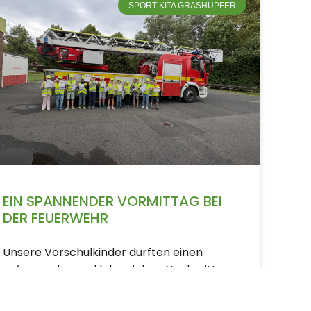
SPORT-KITA GRASHÜPFER
EIN SPANNENDER VORMITTAG BEI
DER FEUERWEHR
Unsere Vorschulkinder durften einen
aufregenden und lehrreichen Nachmittag
rund um das Thema “Feuerwehr und
Brandschutz“ in der Feuerwehr in Berge,