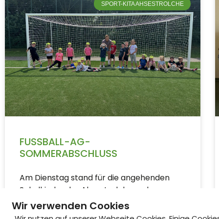
SPORT-KITA AHSESTROLCHE
FUSSBALL-AG-S
OMMERABSCHLUSS
Am Dienstag stand für die angehenden
Schulkinder der Ahsestrolche und
Grashüpfer ein besonderes
Wir verwenden Cookies
Fußballerlebnis auf dem Programm. Auf
Wir nutzen auf unserer Webseite Cookies. Einige Cookie