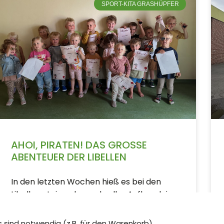
SPORT-KITA GRASHÜPFER
AHOI, PIRATEN! DAS GROSSE A
BENTEUER DER LIBELLEN
In den letzten Wochen hieß es bei den
Libellen: „Leinen los und voller Aufbruch ins
Abenteuer!“ Die Kinder sind tief in die
faszinierende Welt der
s sind notwendig (z.B. für den Warenkorb)