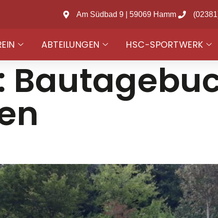
Am Südbad 9 | 59069 Hamm
(02381
REIN
ABTEILUNGEN
HSC-SPORTWERK
:
Bautagebu
en