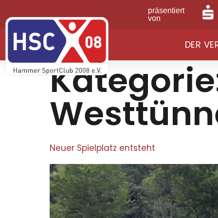
präsentiert
von
DER VE
Kategorie
Westtünn
Neuer Spielplatz entsteht