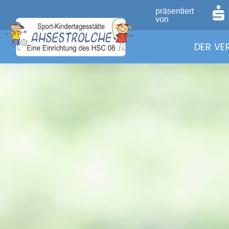
präsentiert
von
DER VE