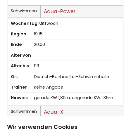
Schwimmen
Aqua-Power
Wochentag
Mittwoch
Beginn
19:15
Ende
20:00
Alter von
Alter bis
99
Ort
Dietrich-Bonhoeffer-Schwimmhalle
Trainer
Keine Angabe
Hinweis
gerade KW 1,80m, ungerade KW 1,35m
Schwimmen
Aqua-X
Wochentag
Mittwoch
Wir verwenden Cookies