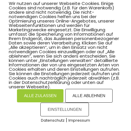
Wir nutzen auf unserer Webseite Cookies. Einige
Beginn
20:00
Cookies sind notwendig (z.B. für den Warenkorb)
andere sind nicht notwendig. Die nicht-
Ende
20:45
notwendigen Cookies helfen uns bei der
Optimierung unseres Online-Angebotes, unserer
Alter von
Webseitenfunktionen und werden für
Marketingzwecke eingesetzt. Die Einwilligung
umfasst die Speicherung von Informationen auf
Alter bis
99
Ihrem Endgerät, das Auslesen personenbezogener
Daten sowie deren Verarbeitung. Klicken Sie auf
Ort
Dietrich-Bonhoeffer-Schwimmhalle
„Alle akzeptieren“, um in den Einsatz von nicht
notwendigen Cookies einzuwilligen oder auf „Alle
ablehnen“, wenn Sie sich anders entscheiden. Sie
Trainer
Keine Angabe
können unter „Einstellungen verwalten“ detaillierte
Informationen der von uns eingesetzten Arten von
Hinweis
Intensivkurs im Tiefwasser, nur mit guter
Cookies erhalten und deren Einstellungen aufrufen.
Sie können die Einstellungen jederzeit aufrufen und
Schwimmfähigkeit
Cookies auch nachträglich jederzeit abwählen (z.B.
in der Datenschutzerklärung oder unten auf
unserer Webseite).
Schwimmen
Aqua-X
ALLE ZULASSEN
ALLE ABLEHNEN
Wochentag
Montag
EINSTELLUNGEN
Beginn
20:15
|
Datenschutz
Impressum
Ende
21:00
COOKIES