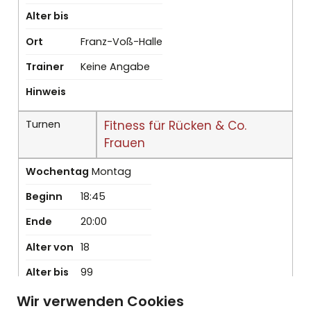
Alter bis
Ort
Franz-Voß-Halle
Trainer
Keine Angabe
Hinweis
Turnen
Fitness für Rücken & Co.
Frauen
Wochentag
Montag
Beginn
18:45
Ende
20:00
Alter von
18
Alter bis
99
Ort
Hellwegschule
Wir verwenden Cookies