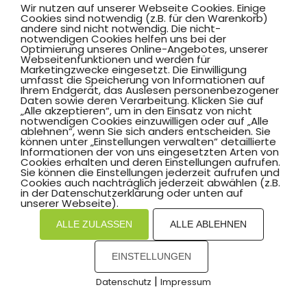
Wir nutzen auf unserer Webseite Cookies. Einige
Trainer
Keine Angabe
Cookies sind notwendig (z.B. für den Warenkorb)
andere sind nicht notwendig. Die nicht-
Hinweis
notwendigen Cookies helfen uns bei der
Optimierung unseres Online-Angebotes, unserer
Webseitenfunktionen und werden für
Turnen
Fitness und Spiel Männer
Marketingzwecke eingesetzt. Die Einwilligung
umfasst die Speicherung von Informationen auf
Ihrem Endgerät, das Auslesen personenbezogener
Wochentag
Freitag
Daten sowie deren Verarbeitung. Klicken Sie auf
„Alle akzeptieren“, um in den Einsatz von nicht
notwendigen Cookies einzuwilligen oder auf „Alle
Beginn
20:00
ablehnen“, wenn Sie sich anders entscheiden. Sie
können unter „Einstellungen verwalten“ detaillierte
Ende
22:00
Informationen der von uns eingesetzten Arten von
Cookies erhalten und deren Einstellungen aufrufen.
Sie können die Einstellungen jederzeit aufrufen und
Alter von
18
Cookies auch nachträglich jederzeit abwählen (z.B.
in der Datenschutzerklärung oder unten auf
Alter bis
99
unserer Webseite).
Ort
Harkortschule
ALLE ZULASSEN
ALLE ABLEHNEN
Trainer
Keine Angabe
EINSTELLUNGEN
Hinweis
|
Datenschutz
Impressum
COOKIES
Turnen
Fitness-Training