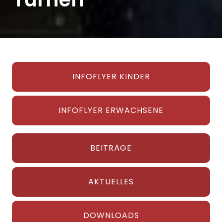
INFOFLYER KINDER
INFOFLYER ERWACHSENE
BEITRÄGE
AKTUELLES
DOWNLOADS