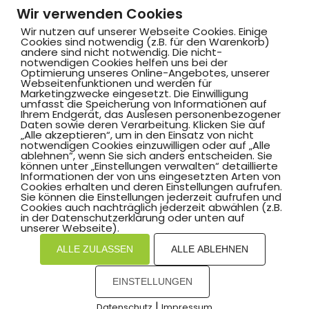
Wir verwenden Cookies
Wir nutzen auf unserer Webseite Cookies. Einige
Cookies sind notwendig (z.B. für den Warenkorb)
andere sind nicht notwendig. Die nicht-
notwendigen Cookies helfen uns bei der
Optimierung unseres Online-Angebotes, unserer
Webseitenfunktionen und werden für
Marketingzwecke eingesetzt. Die Einwilligung
Hammer SportClub 2008
umfasst die Speicherung von Informationen auf
Ihrem Endgerät, das Auslesen personenbezogener
Daten sowie deren Verarbeitung. Klicken Sie auf
„Alle akzeptieren“, um in den Einsatz von nicht
Am Südbad 9,
notwendigen Cookies einzuwilligen oder auf „Alle
ablehnen“, wenn Sie sich anders entscheiden. Sie
59069 Hamm
können unter „Einstellungen verwalten“ detaillierte
Informationen der von uns eingesetzten Arten von
Cookies erhalten und deren Einstellungen aufrufen.
Sie können die Einstellungen jederzeit aufrufen und
Cookies auch nachträglich jederzeit abwählen (z.B.
in der Datenschutzerklärung oder unten auf
©2025 Hammer SportClub 2008 e.V.
unserer Webseite).
ALLE ZULASSEN
ALLE ABLEHNEN
Mit
zum Verein by PASSGEBER
EINSTELLUNGEN
mpressum
Datenschutz
I
H
inweisgebersystem
|
Datenschutz
Impressum