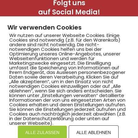
Folgt uns
auf Social Media!
Wir verwenden Cookies
Wir nutzen auf unserer Webseite Cookies. Einige
Cookies sind notwendig (z.B. für den Warenkorb)
andere sind nicht notwendig. Die nicht-
notwendigen Cookies helfen uns bei der
Optimierung unseres Online-Angebotes, unserer
Webseitenfunktionen und werden für
Marketingzwecke eingesetzt. Die Einwilligung
Hammer SportClub 2008
umfasst die Speicherung von Informationen auf
Ihrem Endgerät, das Auslesen personenbezogener
Daten sowie deren Verarbeitung. Klicken Sie auf
„Alle akzeptieren“, um in den Einsatz von nicht
Am Südbad 9,
notwendigen Cookies einzuwilligen oder auf „Alle
ablehnen“, wenn Sie sich anders entscheiden. Sie
59069 Hamm
können unter „Einstellungen verwalten“ detaillierte
Informationen der von uns eingesetzten Arten von
Cookies erhalten und deren Einstellungen aufrufen.
Sie können die Einstellungen jederzeit aufrufen und
Cookies auch nachträglich jederzeit abwählen (z.B.
in der Datenschutzerklärung oder unten auf
©2025 Hammer SportClub 2008 e.V.
unserer Webseite).
ALLE ZULASSEN
ALLE ABLEHNEN
Mit
zum Verein by PASSGEBER