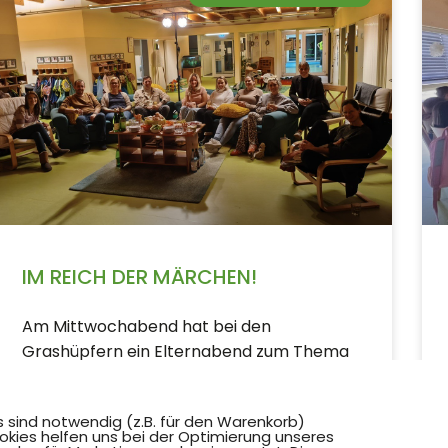
IM REICH DER MÄRCHEN!
Am Mittwochabend hat bei den
Grashüpfern ein Elternabend zum Thema
„Im Reich der Märchen“ stattgefunden. In
entspannter Atmosphäre, begleitet von
s sind notwendig (z.B. für den Warenkorb)
leckerem Wein und kleinen Snacks,
okies helfen uns bei der Optimierung unseres