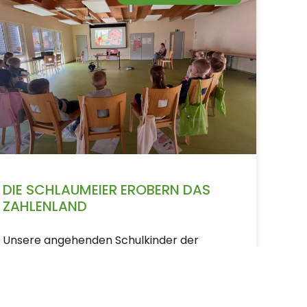
DIE SCHLAUMEIER EROBERN DAS
ZAHLENLAND
Unsere angehenden Schulkinder der
Sportkita Grashüpfer – die Schlaumeier –
haben es geschafft: Das Zahlenland in der
Schlaumeier-AG ist erfolgreich