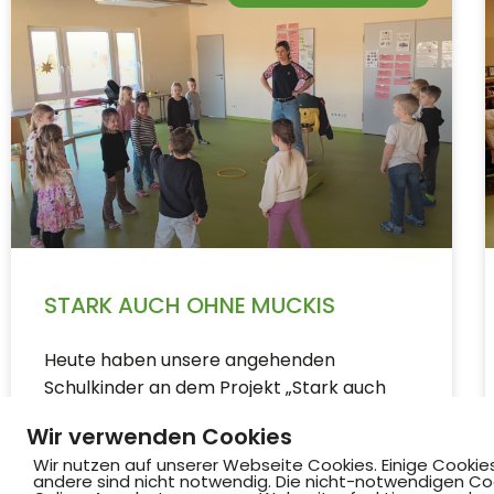
STARK AUCH OHNE MUCKIS
Heute haben unsere angehenden
Schulkinder an dem Projekt „Stark auch
ohne Muckis“ teilgenommen. Durch
Wir verwenden Cookies
Rollenspiele, Gespräche und gemeinsamen
Wir nutzen auf unserer Webseite Cookies. Einige Cookie
Übungen lernten die Kinder, ihre Gefühle
andere sind nicht notwendig. Die nicht-notwendigen Co