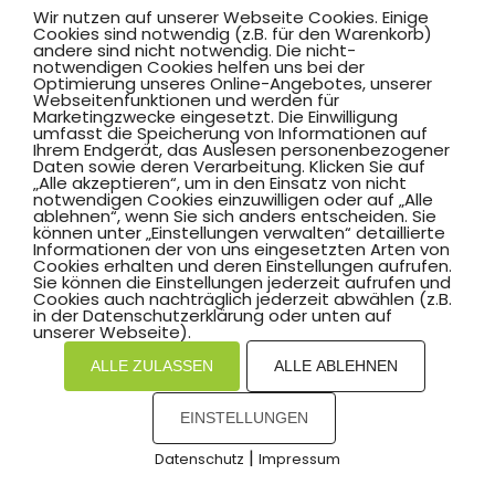
Wir nutzen auf unserer Webseite Cookies. Einige
Cookies sind notwendig (z.B. für den Warenkorb)
andere sind nicht notwendig. Die nicht-
notwendigen Cookies helfen uns bei der
Optimierung unseres Online-Angebotes, unserer
Webseitenfunktionen und werden für
Marketingzwecke eingesetzt. Die Einwilligung
Hammer SportClub 2008
umfasst die Speicherung von Informationen auf
Ihrem Endgerät, das Auslesen personenbezogener
Daten sowie deren Verarbeitung. Klicken Sie auf
„Alle akzeptieren“, um in den Einsatz von nicht
Am Südbad 9,
notwendigen Cookies einzuwilligen oder auf „Alle
ablehnen“, wenn Sie sich anders entscheiden. Sie
59069 Hamm
können unter „Einstellungen verwalten“ detaillierte
Informationen der von uns eingesetzten Arten von
Cookies erhalten und deren Einstellungen aufrufen.
Sie können die Einstellungen jederzeit aufrufen und
Cookies auch nachträglich jederzeit abwählen (z.B.
in der Datenschutzerklärung oder unten auf
©2025 Hammer SportClub 2008 e.V.
unserer Webseite).
ALLE ZULASSEN
ALLE ABLEHNEN
Mit
zum Verein by PASSGEBER
EINSTELLUNGEN
mpressum
Datenschutz
I
H
inweisgebersystem
|
Datenschutz
Impressum
COOKIES