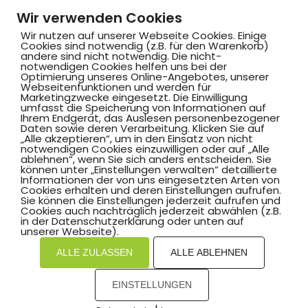
Wir verwenden Cookies
Wir nutzen auf unserer Webseite Cookies. Einige
Cookies sind notwendig (z.B. für den Warenkorb)
andere sind nicht notwendig. Die nicht-
notwendigen Cookies helfen uns bei der
Optimierung unseres Online-Angebotes, unserer
Webseitenfunktionen und werden für
Marketingzwecke eingesetzt. Die Einwilligung
Hammer SportClub 2008
umfasst die Speicherung von Informationen auf
Ihrem Endgerät, das Auslesen personenbezogener
Daten sowie deren Verarbeitung. Klicken Sie auf
„Alle akzeptieren“, um in den Einsatz von nicht
Am Südbad 9,
notwendigen Cookies einzuwilligen oder auf „Alle
ablehnen“, wenn Sie sich anders entscheiden. Sie
59069 Hamm
können unter „Einstellungen verwalten“ detaillierte
Informationen der von uns eingesetzten Arten von
Cookies erhalten und deren Einstellungen aufrufen.
Sie können die Einstellungen jederzeit aufrufen und
Cookies auch nachträglich jederzeit abwählen (z.B.
in der Datenschutzerklärung oder unten auf
©2025 Hammer SportClub 2008 e.V.
unserer Webseite).
ALLE ZULASSEN
ALLE ABLEHNEN
Mit
zum Verein by PASSGEBER
EINSTELLUNGEN
mpressum
Datenschutz
I
H
inweisgebersystem