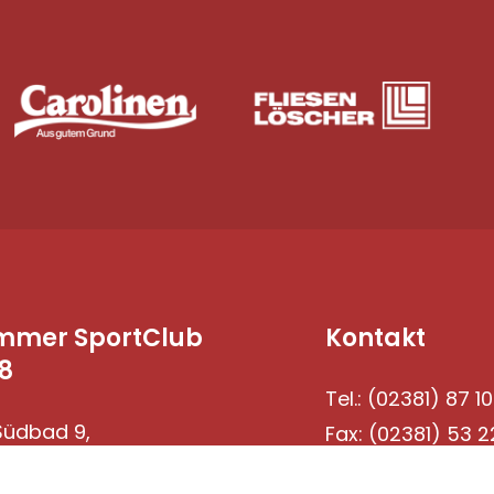
mmer SportClub
Kontakt
8
Tel.: (02381) 87 10
üdbad 9,
Fax: (02381) 53 2
69 Hamm