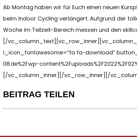
Ab Montag haben wir für Euch einen neuen Kurspla
beim Indoor Cycling verlängert. Aufgrund der tol
Woche im Teilzeit-Bereich messen und den skillc
[/vc_column_text][vc_row_inner][vc_column_inne
i_icon_fontawesome=“fa fa-download“ button_
08.de%2Fwp-content%2Fuploads%2F2022%2F02%2F
[/vc_column_inner][/vc_row_inner][/vc_colu
BEITRAG TEILEN