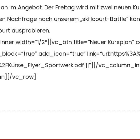
n im Angebot. Der Freitag wird mit zwei neuen Kur
len Nachfrage nach unserem „skillcourt-Battle“ kön
ourt ausprobieren.
r width=“1/2″][vc_btn title=“Neuer Kursplan“ col
block=“true“ add_icon=“true“ link=“url:https%
Kurse_Flyer_Sportwerk.pdf|||“][/vc_column_inn
mn][/vc_row]