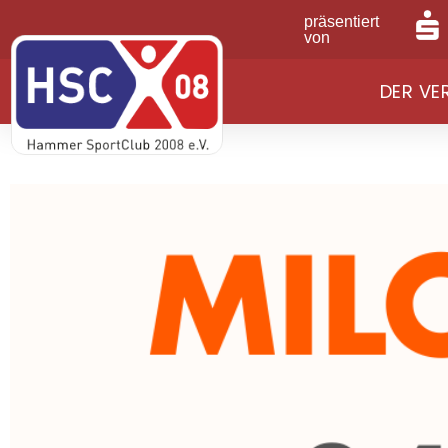
präsentiert
von
DER VE