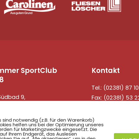
mmer SportClub
Kontakt
8
Tel.: (02381) 87 10
üdbad 9,
Fax: (02381) 53 2
69 Hamm
s sind notwendig (z.B. für den Warenkorb)
okies helfen uns bei der Optimierung unseres
rden für Marketingzwecke eingesetzt. Die
 auf Ihrem Endgerät, das Auslesen
ken Sie auf „Alle akzeptieren“, um in den