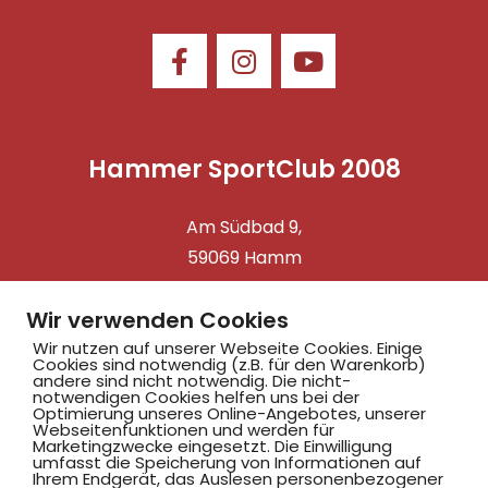
Hammer SportClub 2008
Am Südbad 9,
59069 Hamm
Wir verwenden Cookies
Wir nutzen auf unserer Webseite Cookies. Einige
©2025 Hammer SportClub 2008 e.V.
Cookies sind notwendig (z.B. für den Warenkorb)
andere sind nicht notwendig. Die nicht-
notwendigen Cookies helfen uns bei der
Mit
zum Verein by PASSGEBER
Optimierung unseres Online-Angebotes, unserer
Webseitenfunktionen und werden für
Marketingzwecke eingesetzt. Die Einwilligung
mpressum
Datenschutz
I
umfasst die Speicherung von Informationen auf
Ihrem Endgerät, das Auslesen personenbezogener
H
inweisgebersystem