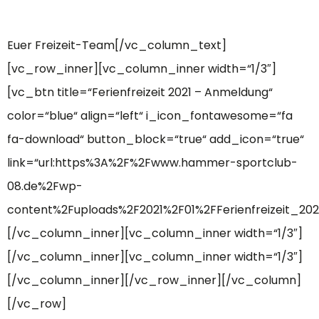
Euer Freizeit-Team[/vc_column_text]
[vc_row_inner][vc_column_inner width=“1/3″]
[vc_btn title=“Ferienfreizeit 2021 – Anmeldung“
color=“blue“ align=“left“ i_icon_fontawesome=“fa
fa-download“ button_block=“true“ add_icon=“true“
link=“url:https%3A%2F%2Fwww.hammer-sportclub-
08.de%2Fwp-
content%2Fuploads%2F2021%2F01%2FFerienfreizeit_202
[/vc_column_inner][vc_column_inner width=“1/3″]
[/vc_column_inner][vc_column_inner width=“1/3″]
[/vc_column_inner][/vc_row_inner][/vc_column]
[/vc_row]