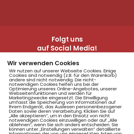
Folgt uns
auf Social Media!
Wir verwenden Cookies
Wir nutzen auf unserer Webseite Cookies. Einige
Cookies sind notwendig (z.B. für den Warenkorb)
andere sind nicht notwendig. Die nicht-
notwendigen Cookies helfen uns bei der
Optimierung unseres Online-Angebotes, unserer
Webseitenfunktionen und werden für
Marketingzwecke eingesetzt. Die Einwilligung
Hammer SportClub 2008
umfasst die Speicherung von Informationen auf
Ihrem Endgerät, das Auslesen personenbezogener
Daten sowie deren Verarbeitung. Klicken Sie auf
„Alle akzeptieren“, um in den Einsatz von nicht
Am Südbad 9,
notwendigen Cookies einzuwilligen oder auf „Alle
ablehnen“, wenn Sie sich anders entscheiden. Sie
59069 Hamm
können unter „Einstellungen verwalten“ detaillierte
Informationen der von uns eingesetzten Arten von