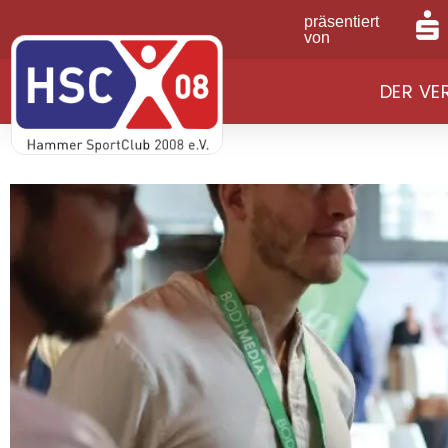
präsentiert
von
DER VE