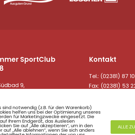
mmer SportClub
Kontakt
8
Tel.: (02381) 87 10
üdbad 9,
Fax: (02381) 53 2
69 Hamm
s sind notwendig (z.B. für den Warenkorb)
okies helfen uns bei der Optimierung unseres
rden für Marketingzwecke eingesetzt. Die
 auf Ihrem Endgerät, das Auslesen
ken Sie auf „Alle akzeptieren“, um in den
ALLE Z
r auf „Alle ablehnen“, wenn Sie sich anders
detaillierte Informationen der von uns