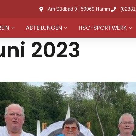
Am Südbad 9 | 59069 Hamm
(02381
REIN
ABTEILUNGEN
HSC-SPORTWERK
uni 2023