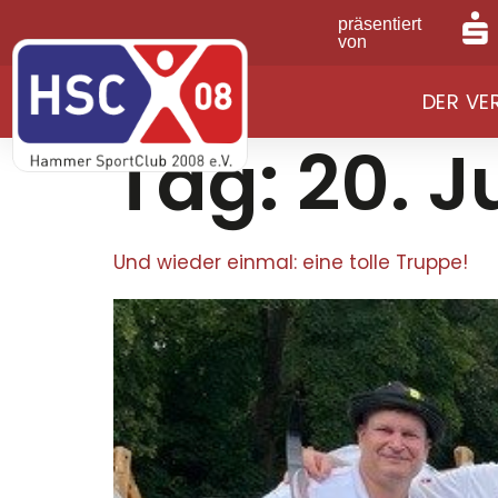
präsentiert
von
DER VE
Tag:
20. J
Und wieder einmal: eine tolle Truppe!