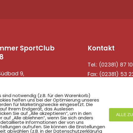
mmer SportClub
Kontakt
8
Tel.: (02381) 87 10
üdbad 9,
Fax: (02381) 53 2
69 Hamm
s sind notwendig (z.B. für den Warenkorb)
okies helfen uns bei der Optimierung unseres
rden für Marketingzwecke eingesetzt. Die
 auf Ihrem Endgerät, das Auslesen
ken Sie auf „Alle akzeptieren“, um in den
ALLE Z
r auf „Alle ablehnen“, wenn Sie sich anders
detaillierte Informationen der von uns
ellungen aufrufen. Sie können die Einstellungen
eit abwählen (z.B. in der Datenschutzerklärung