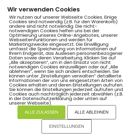
Wir verwenden Cookies
Wir nutzen auf unserer Webseite Cookies. Einige
Cookies sind notwendig (z.B. für den Warenkorb)
andere sind nicht notwendig. Die nicht-
notwendigen Cookies helfen uns bei der
Optimierung unseres Online-Angebotes, unserer
Webseitenfunktionen und werden für
Marketingzwecke eingesetzt. Die Einwilligung
Hammer SportClub 2008
umfasst die Speicherung von Informationen auf
Ihrem Endgerät, das Auslesen personenbezogener
Daten sowie deren Verarbeitung. Klicken Sie auf
„Alle akzeptieren“, um in den Einsatz von nicht
Am Südbad 9,
notwendigen Cookies einzuwilligen oder auf „Alle
ablehnen“, wenn Sie sich anders entscheiden. Sie
59069 Hamm
können unter „Einstellungen verwalten“ detaillierte
Informationen der von uns eingesetzten Arten von
Cookies erhalten und deren Einstellungen aufrufen.
Sie können die Einstellungen jederzeit aufrufen und
Cookies auch nachträglich jederzeit abwählen (z.B.
in der Datenschutzerklärung oder unten auf
©2025 Hammer SportClub 2008 e.V.
unserer Webseite).
ALLE ZULASSEN
ALLE ABLEHNEN
Mit
zum Verein by PASSGEBER
EINSTELLUNGEN
mpressum
Datenschutz
I