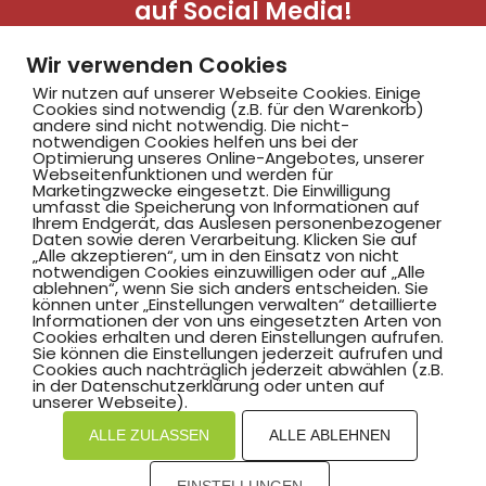
auf Social Media!
Wir verwenden Cookies
Wir nutzen auf unserer Webseite Cookies. Einige
Cookies sind notwendig (z.B. für den Warenkorb)
andere sind nicht notwendig. Die nicht-
notwendigen Cookies helfen uns bei der
Optimierung unseres Online-Angebotes, unserer
Webseitenfunktionen und werden für
Marketingzwecke eingesetzt. Die Einwilligung
Hammer SportClub 2008
umfasst die Speicherung von Informationen auf
Ihrem Endgerät, das Auslesen personenbezogener
Daten sowie deren Verarbeitung. Klicken Sie auf
„Alle akzeptieren“, um in den Einsatz von nicht
Am Südbad 9,
notwendigen Cookies einzuwilligen oder auf „Alle
ablehnen“, wenn Sie sich anders entscheiden. Sie
59069 Hamm
können unter „Einstellungen verwalten“ detaillierte
Informationen der von uns eingesetzten Arten von
Cookies erhalten und deren Einstellungen aufrufen.
Sie können die Einstellungen jederzeit aufrufen und
Cookies auch nachträglich jederzeit abwählen (z.B.
in der Datenschutzerklärung oder unten auf
©2025 Hammer SportClub 2008 e.V.
unserer Webseite).
ALLE ZULASSEN
ALLE ABLEHNEN
Mit
zum Verein by PASSGEBER