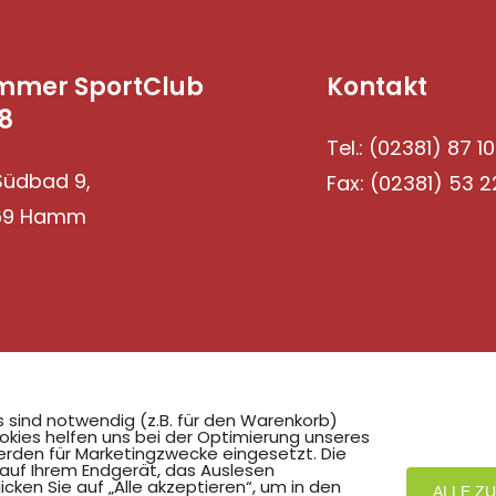
mmer SportClub
Kontakt
8
Tel.: (02381) 87 10
üdbad 9,
Fax: (02381) 53 2
69 Hamm
Mit
zum Verein by PASSGEBER
s sind notwendig (z.B. für den Warenkorb)
okies helfen uns bei der Optimierung unseres
rden für Marketingzwecke eingesetzt. Die
 auf Ihrem Endgerät, das Auslesen
ken Sie auf „Alle akzeptieren“, um in den
ALLE Z