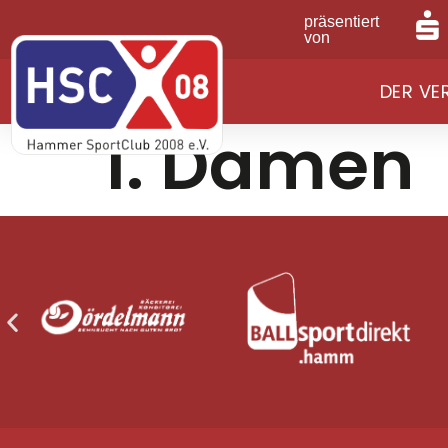
präsentiert
von
DER VE
1. Damen