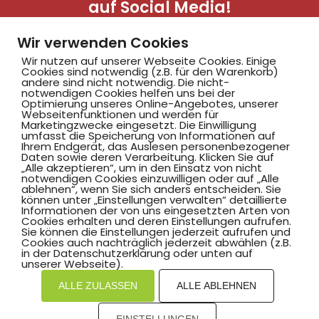
auf Social Media!
Wir verwenden Cookies
Wir nutzen auf unserer Webseite Cookies. Einige
Cookies sind notwendig (z.B. für den Warenkorb)
andere sind nicht notwendig. Die nicht-
notwendigen Cookies helfen uns bei der
Optimierung unseres Online-Angebotes, unserer
Webseitenfunktionen und werden für
Marketingzwecke eingesetzt. Die Einwilligung
Hammer SportClub 2008
umfasst die Speicherung von Informationen auf
Ihrem Endgerät, das Auslesen personenbezogener
Daten sowie deren Verarbeitung. Klicken Sie auf
„Alle akzeptieren“, um in den Einsatz von nicht
Am Südbad 9,
notwendigen Cookies einzuwilligen oder auf „Alle
ablehnen“, wenn Sie sich anders entscheiden. Sie
59069 Hamm
können unter „Einstellungen verwalten“ detaillierte
Informationen der von uns eingesetzten Arten von
Cookies erhalten und deren Einstellungen aufrufen.
Sie können die Einstellungen jederzeit aufrufen und
Cookies auch nachträglich jederzeit abwählen (z.B.
in der Datenschutzerklärung oder unten auf
©2025 Hammer SportClub 2008 e.V.
unserer Webseite).
ALLE ZULASSEN
ALLE ABLEHNEN
Mit
zum Verein by PASSGEBER