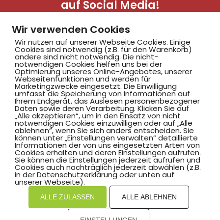
auf Social Media!
Wir verwenden Cookies
Wir nutzen auf unserer Webseite Cookies. Einige
Cookies sind notwendig (z.B. für den Warenkorb)
andere sind nicht notwendig. Die nicht-
notwendigen Cookies helfen uns bei der
Optimierung unseres Online-Angebotes, unserer
Webseitenfunktionen und werden für
Marketingzwecke eingesetzt. Die Einwilligung
Hammer SportClub 2008
umfasst die Speicherung von Informationen auf
Ihrem Endgerät, das Auslesen personenbezogener
Daten sowie deren Verarbeitung. Klicken Sie auf
„Alle akzeptieren“, um in den Einsatz von nicht
Am Südbad 9,
notwendigen Cookies einzuwilligen oder auf „Alle
ablehnen“, wenn Sie sich anders entscheiden. Sie
59069 Hamm
können unter „Einstellungen verwalten“ detaillierte
Informationen der von uns eingesetzten Arten von
Cookies erhalten und deren Einstellungen aufrufen.
Sie können die Einstellungen jederzeit aufrufen und
Cookies auch nachträglich jederzeit abwählen (z.B.
in der Datenschutzerklärung oder unten auf
©2025 Hammer SportClub 2008 e.V.
unserer Webseite).
ALLE ZULASSEN
ALLE ABLEHNEN
Mit
zum Verein by PASSGEBER