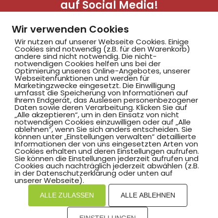
auf Social Media!
Wir verwenden Cookies
Wir nutzen auf unserer Webseite Cookies. Einige
Cookies sind notwendig (z.B. für den Warenkorb)
andere sind nicht notwendig. Die nicht-
notwendigen Cookies helfen uns bei der
Optimierung unseres Online-Angebotes, unserer
Webseitenfunktionen und werden für
Marketingzwecke eingesetzt. Die Einwilligung
Hammer SportClub 2008
umfasst die Speicherung von Informationen auf
Ihrem Endgerät, das Auslesen personenbezogener
Daten sowie deren Verarbeitung. Klicken Sie auf
„Alle akzeptieren“, um in den Einsatz von nicht
Am Südbad 9,
notwendigen Cookies einzuwilligen oder auf „Alle
ablehnen“, wenn Sie sich anders entscheiden. Sie
59069 Hamm
können unter „Einstellungen verwalten“ detaillierte
Informationen der von uns eingesetzten Arten von
Cookies erhalten und deren Einstellungen aufrufen.
Sie können die Einstellungen jederzeit aufrufen und
Cookies auch nachträglich jederzeit abwählen (z.B.
in der Datenschutzerklärung oder unten auf
©2025 Hammer SportClub 2008 e.V.
unserer Webseite).
ALLE ZULASSEN
ALLE ABLEHNEN
Mit
zum Verein by PASSGEBER