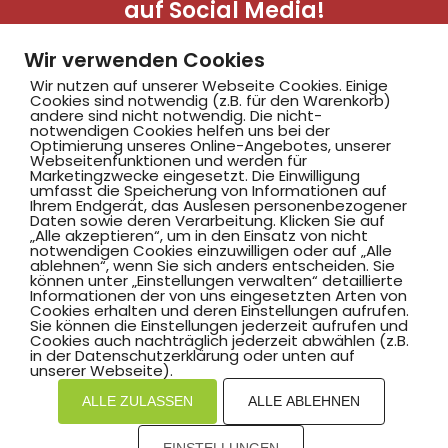
auf Social Media!
Wir verwenden Cookies
Wir nutzen auf unserer Webseite Cookies. Einige
Cookies sind notwendig (z.B. für den Warenkorb)
andere sind nicht notwendig. Die nicht-
notwendigen Cookies helfen uns bei der
Optimierung unseres Online-Angebotes, unserer
Webseitenfunktionen und werden für
Marketingzwecke eingesetzt. Die Einwilligung
Hammer SportClub 2008
umfasst die Speicherung von Informationen auf
Ihrem Endgerät, das Auslesen personenbezogener
Daten sowie deren Verarbeitung. Klicken Sie auf
„Alle akzeptieren“, um in den Einsatz von nicht
Am Südbad 9,
notwendigen Cookies einzuwilligen oder auf „Alle
ablehnen“, wenn Sie sich anders entscheiden. Sie
59069 Hamm
können unter „Einstellungen verwalten“ detaillierte
Informationen der von uns eingesetzten Arten von
Cookies erhalten und deren Einstellungen aufrufen.
Sie können die Einstellungen jederzeit aufrufen und
Cookies auch nachträglich jederzeit abwählen (z.B.
in der Datenschutzerklärung oder unten auf
©2025 Hammer SportClub 2008 e.V.
unserer Webseite).
ALLE ZULASSEN
ALLE ABLEHNEN
Mit
zum Verein by PASSGEBER