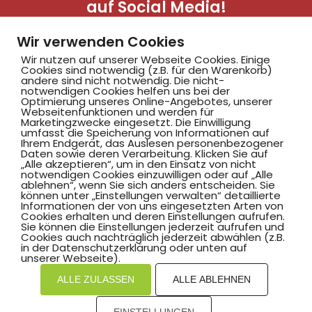
auf Social Media!
Wir verwenden Cookies
Wir nutzen auf unserer Webseite Cookies. Einige
Cookies sind notwendig (z.B. für den Warenkorb)
andere sind nicht notwendig. Die nicht-
notwendigen Cookies helfen uns bei der
Optimierung unseres Online-Angebotes, unserer
Webseitenfunktionen und werden für
Marketingzwecke eingesetzt. Die Einwilligung
Hammer SportClub 2008
umfasst die Speicherung von Informationen auf
Ihrem Endgerät, das Auslesen personenbezogener
Daten sowie deren Verarbeitung. Klicken Sie auf
„Alle akzeptieren“, um in den Einsatz von nicht
Am Südbad 9,
notwendigen Cookies einzuwilligen oder auf „Alle
ablehnen“, wenn Sie sich anders entscheiden. Sie
59069 Hamm
können unter „Einstellungen verwalten“ detaillierte
Informationen der von uns eingesetzten Arten von
Cookies erhalten und deren Einstellungen aufrufen.
Sie können die Einstellungen jederzeit aufrufen und
Cookies auch nachträglich jederzeit abwählen (z.B.
in der Datenschutzerklärung oder unten auf
©2025 Hammer SportClub 2008 e.V.
unserer Webseite).
ALLE ZULASSEN
ALLE ABLEHNEN
Mit
zum Verein by PASSGEBER