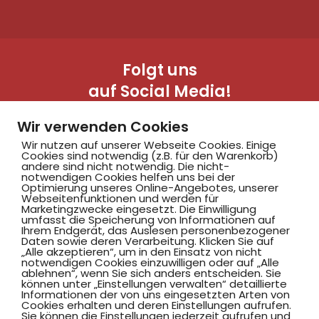
Folgt uns
auf Social Media!
Wir verwenden Cookies
Wir nutzen auf unserer Webseite Cookies. Einige
Cookies sind notwendig (z.B. für den Warenkorb)
andere sind nicht notwendig. Die nicht-
notwendigen Cookies helfen uns bei der
Optimierung unseres Online-Angebotes, unserer
Webseitenfunktionen und werden für
Marketingzwecke eingesetzt. Die Einwilligung
Hammer SportClub 2008
umfasst die Speicherung von Informationen auf
Ihrem Endgerät, das Auslesen personenbezogener
Daten sowie deren Verarbeitung. Klicken Sie auf
„Alle akzeptieren“, um in den Einsatz von nicht
Am Südbad 9,
notwendigen Cookies einzuwilligen oder auf „Alle
ablehnen“, wenn Sie sich anders entscheiden. Sie
59069 Hamm
können unter „Einstellungen verwalten“ detaillierte
Informationen der von uns eingesetzten Arten von
Cookies erhalten und deren Einstellungen aufrufen.
Sie können die Einstellungen jederzeit aufrufen und