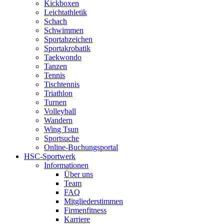
Kickboxen
Leichtathletik
Schach
Schwimmen
Sportabzeichen
Sportakrobatik
Taekwondo
Tanzen
Tennis
Tischtennis
Triathlon
Turnen
Volleyball
Wandern
Wing Tsun
Sportsuche
Online-Buchungsportal
HSC-Sportwerk
Informationen
Über uns
Team
FAQ
Mitgliederstimmen
Firmenfitness
Karriere