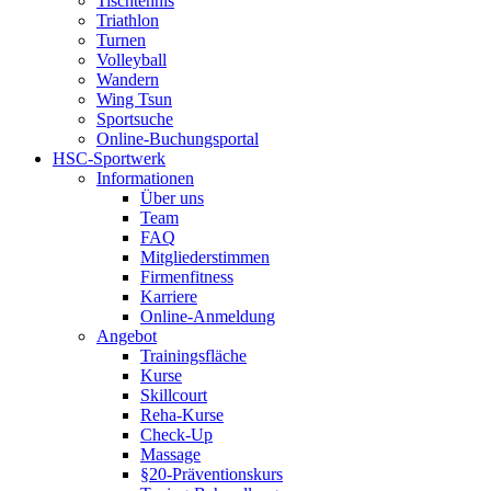
Tischtennis
Triathlon
Turnen
Volleyball
Wandern
Wing Tsun
Sportsuche
Online-Buchungsportal
HSC-Sportwerk
Informationen
Über uns
Team
FAQ
Mitgliederstimmen
Firmenfitness
Karriere
Online-Anmeldung
Angebot
Trainingsfläche
Kurse
Skillcourt
Reha-Kurse
Check-Up
Massage
§20-Präventionskurs