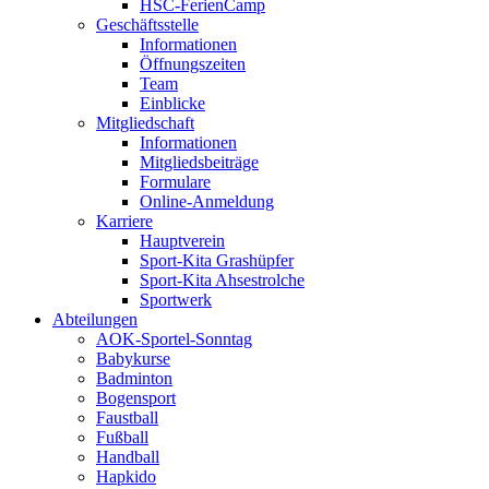
HSC-FerienCamp
Geschäftsstelle
Informationen
Öffnungszeiten
Team
Einblicke
Mitgliedschaft
Informationen
Mitgliedsbeiträge
Formulare
Online-Anmeldung
Karriere
Hauptverein
Sport-Kita Grashüpfer
Sport-Kita Ahsestrolche
Sportwerk
Abteilungen
AOK-Sportel-Sonntag
Babykurse
Badminton
Bogensport
Faustball
Fußball
Handball
Hapkido