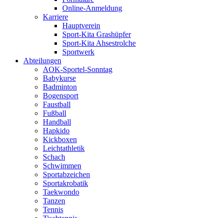
Online-Anmeldung
Karriere
Hauptverein
Sport-Kita Grashüpfer
Sport-Kita Ahsestrolche
Sportwerk
Abteilungen
AOK-Sportel-Sonntag
Babykurse
Badminton
Bogensport
Faustball
Fußball
Handball
Hapkido
Kickboxen
Leichtathletik
Schach
Schwimmen
Sportabzeichen
Sportakrobatik
Taekwondo
Tanzen
Tennis