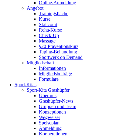
Online-Anmeldung
Angebot
Trainingsfläche
Kurse
Skillcourt
Reha-Kurse
Check-Up
Massage
§20-Präventionskurs
Taping-Behandlung
Sportwerk on Demand
Mitgliedschaft
Informationen
Mitgliedsbeiträge
Formulare
Sport-Kitas
Sport-Kita Grashüpfer
Über uns
Grashüpfer-News
Gruppen und Team
Konzeptionen
Wegweiser
Speiseplan
Anmeldung
Kooperationen