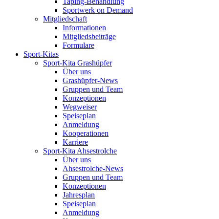
Taping-Behandlung
Sportwerk on Demand
Mitgliedschaft
Informationen
Mitgliedsbeiträge
Formulare
Sport-Kitas
Sport-Kita Grashüpfer
Über uns
Grashüpfer-News
Gruppen und Team
Konzeptionen
Wegweiser
Speiseplan
Anmeldung
Kooperationen
Karriere
Sport-Kita Ahsestrolche
Über uns
Ahsestrolche-News
Gruppen und Team
Konzeptionen
Jahresplan
Speiseplan
Anmeldung