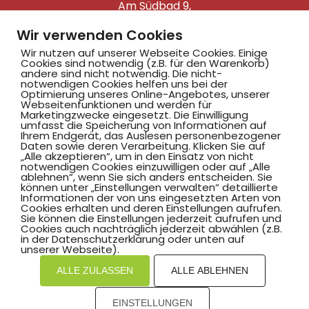
Am Südbad 9,
59069 Hamm
Wir verwenden Cookies
Wir nutzen auf unserer Webseite Cookies. Einige
Cookies sind notwendig (z.B. für den Warenkorb)
andere sind nicht notwendig. Die nicht-
notwendigen Cookies helfen uns bei der
©2025 Hammer SportClub 2008 e.V.
Optimierung unseres Online-Angebotes, unserer
Webseitenfunktionen und werden für
Marketingzwecke eingesetzt. Die Einwilligung
Mit
zum Verein by PASSGEBER
umfasst die Speicherung von Informationen auf
Ihrem Endgerät, das Auslesen personenbezogener
Daten sowie deren Verarbeitung. Klicken Sie auf
mpressum
Datenschutz
I
„Alle akzeptieren“, um in den Einsatz von nicht
H
inweisgebersystem
notwendigen Cookies einzuwilligen oder auf „Alle
ablehnen“, wenn Sie sich anders entscheiden. Sie
können unter „Einstellungen verwalten“ detaillierte
Informationen der von uns eingesetzten Arten von
Cookies erhalten und deren Einstellungen aufrufen.
Sie können die Einstellungen jederzeit aufrufen und
Cookies auch nachträglich jederzeit abwählen (z.B.
in der Datenschutzerklärung oder unten auf
unserer Webseite).
ALLE ZULASSEN
ALLE ABLEHNEN
EINSTELLUNGEN