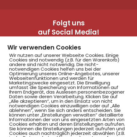
Folgt uns
auf Social Media!
Wir verwenden Cookies
Wir nutzen auf unserer Webseite Cookies. Einige
Cookies sind notwendig (z.B. für den Warenkorb)
andere sind nicht notwendig. Die nicht-
notwendigen Cookies helfen uns bei der
Optimierung unseres Online-Angebotes, unserer
Webseitenfunktionen und werden für
Marketingzwecke eingesetzt. Die Einwilligung
Hammer SportClub 2008
umfasst die Speicherung von Informationen auf
Ihrem Endgerät, das Auslesen personenbezogener
Daten sowie deren Verarbeitung. Klicken Sie auf
„Alle akzeptieren“, um in den Einsatz von nicht
Am Südbad 9,
notwendigen Cookies einzuwilligen oder auf „Alle
ablehnen“, wenn Sie sich anders entscheiden. Sie
59069 Hamm
können unter „Einstellungen verwalten“ detaillierte
Informationen der von uns eingesetzten Arten von
Cookies erhalten und deren Einstellungen aufrufen.
Sie können die Einstellungen jederzeit aufrufen und
Cookies auch nachträglich jederzeit abwählen (z.B.