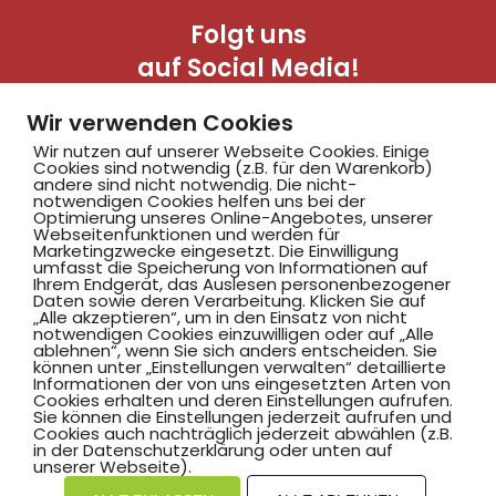
Folgt uns
auf Social Media!
Wir verwenden Cookies
Wir nutzen auf unserer Webseite Cookies. Einige
Cookies sind notwendig (z.B. für den Warenkorb)
andere sind nicht notwendig. Die nicht-
notwendigen Cookies helfen uns bei der
Optimierung unseres Online-Angebotes, unserer
Webseitenfunktionen und werden für
Marketingzwecke eingesetzt. Die Einwilligung
Hammer SportClub 2008
umfasst die Speicherung von Informationen auf
Ihrem Endgerät, das Auslesen personenbezogener
Daten sowie deren Verarbeitung. Klicken Sie auf
„Alle akzeptieren“, um in den Einsatz von nicht
Am Südbad 9,
notwendigen Cookies einzuwilligen oder auf „Alle
ablehnen“, wenn Sie sich anders entscheiden. Sie
59069 Hamm
können unter „Einstellungen verwalten“ detaillierte
Informationen der von uns eingesetzten Arten von
Cookies erhalten und deren Einstellungen aufrufen.
Sie können die Einstellungen jederzeit aufrufen und
Cookies auch nachträglich jederzeit abwählen (z.B.
in der Datenschutzerklärung oder unten auf
©2025 Hammer SportClub 2008 e.V.
unserer Webseite).