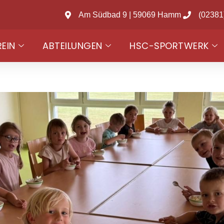
Am Südbad 9 | 59069 Hamm
(02381
REIN
ABTEILUNGEN
HSC-SPORTWERK