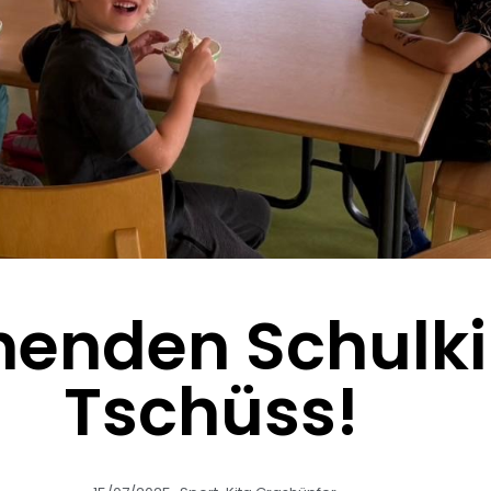
henden Schulk
Tschüss!