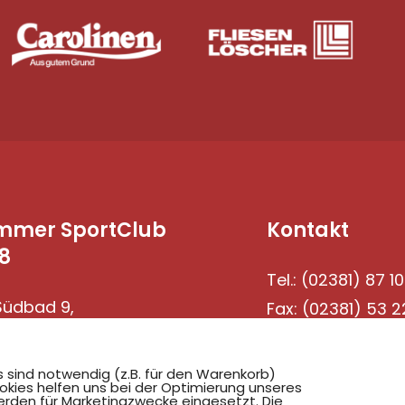
mmer SportClub
Kontakt
8
Tel.: (02381) 87 10
üdbad 9,
Fax: (02381) 53 2
69 Hamm
s sind notwendig (z.B. für den Warenkorb)
okies helfen uns bei der Optimierung unseres
rden für Marketingzwecke eingesetzt. Die