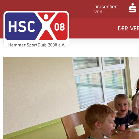
präsentiert
von
DER VE