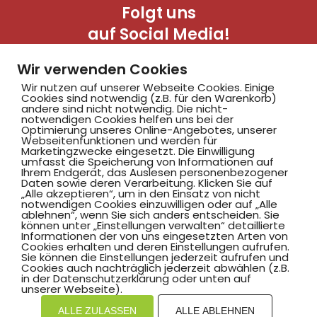
Folgt uns
auf Social Media!
Wir verwenden Cookies
Wir nutzen auf unserer Webseite Cookies. Einige
Cookies sind notwendig (z.B. für den Warenkorb)
andere sind nicht notwendig. Die nicht-
notwendigen Cookies helfen uns bei der
Optimierung unseres Online-Angebotes, unserer
Webseitenfunktionen und werden für
Marketingzwecke eingesetzt. Die Einwilligung
Hammer SportClub 2008
umfasst die Speicherung von Informationen auf
Ihrem Endgerät, das Auslesen personenbezogener
Daten sowie deren Verarbeitung. Klicken Sie auf
„Alle akzeptieren“, um in den Einsatz von nicht
Am Südbad 9,
notwendigen Cookies einzuwilligen oder auf „Alle
ablehnen“, wenn Sie sich anders entscheiden. Sie
59069 Hamm
können unter „Einstellungen verwalten“ detaillierte
Informationen der von uns eingesetzten Arten von
Cookies erhalten und deren Einstellungen aufrufen.
Sie können die Einstellungen jederzeit aufrufen und
Cookies auch nachträglich jederzeit abwählen (z.B.
in der Datenschutzerklärung oder unten auf
©2025 Hammer SportClub 2008 e.V.
unserer Webseite).
ALLE ZULASSEN
ALLE ABLEHNEN
Mit
zum Verein by PASSGEBER