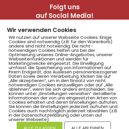
Folgt uns
auf Social Media!
Wir verwenden Cookies
Wir nutzen auf unserer Webseite Cookies. Einige
Cookies sind notwendig (z.B. für den Warenkorb)
andere sind nicht notwendig. Die nicht-
notwendigen Cookies helfen uns bei der
Optimierung unseres Online-Angebotes, unserer
Webseitenfunktionen und werden für
Marketingzwecke eingesetzt. Die Einwilligung
Hammer SportClub 2008
umfasst die Speicherung von Informationen auf
Ihrem Endgerät, das Auslesen personenbezogener
Daten sowie deren Verarbeitung. Klicken Sie auf
„Alle akzeptieren“, um in den Einsatz von nicht
Am Südbad 9,
notwendigen Cookies einzuwilligen oder auf „Alle
ablehnen“, wenn Sie sich anders entscheiden. Sie
59069 Hamm
können unter „Einstellungen verwalten“ detaillierte
Informationen der von uns eingesetzten Arten von
Cookies erhalten und deren Einstellungen aufrufen.
Sie können die Einstellungen jederzeit aufrufen und
Cookies auch nachträglich jederzeit abwählen (z.B.
in der Datenschutzerklärung oder unten auf
©2025 Hammer SportClub 2008 e.V.
unserer Webseite).
ALLE ZULASSEN
ALLE ABLEHNEN