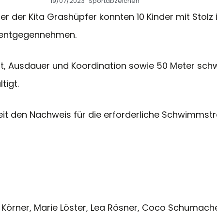
19/07/2023
Sportabzeichen
r der Kita Grashüpfer konnten 10 Kinder mit Stolz
d entgegennehmen.
keit, Ausdauer und Koordination sowie 50 Meter s
tigt.
eit den Nachweis für die erforderliche Schwimmst
nn Körner, Marie Löster, Lea Rösner, Coco Schumach