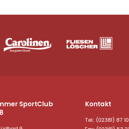
mmer SportClub
Kontakt
8
Tel.: (02381) 87 10
üdbad 9,