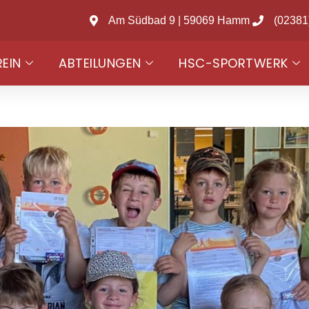
Am Südbad 9 | 59069 Hamm
(02381
REIN
ABTEILUNGEN
HSC-SPORTWERK