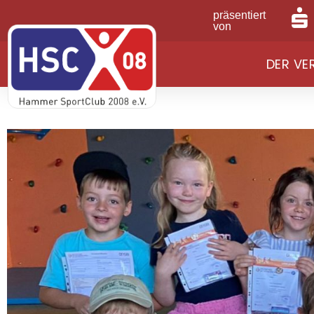
präsentiert
von
DER VE