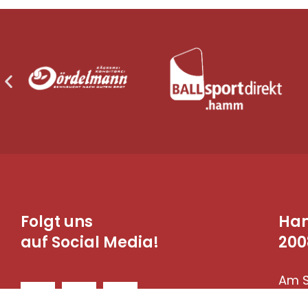
Folgt uns
Ha
auf Social Media!
200
Am S
590