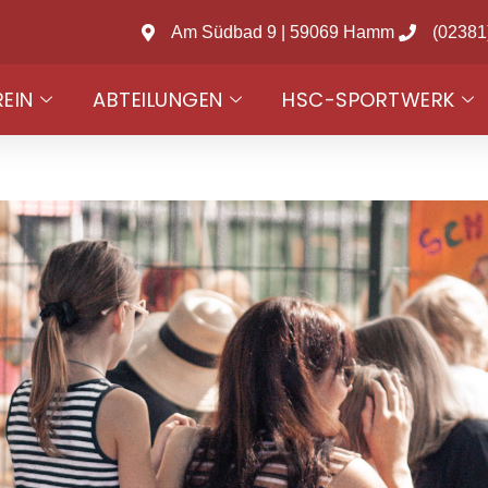
Am Südbad 9 | 59069 Hamm
(02381
REIN
ABTEILUNGEN
HSC-SPORTWERK