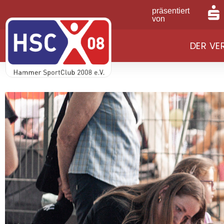
präsentiert
von
DER VE