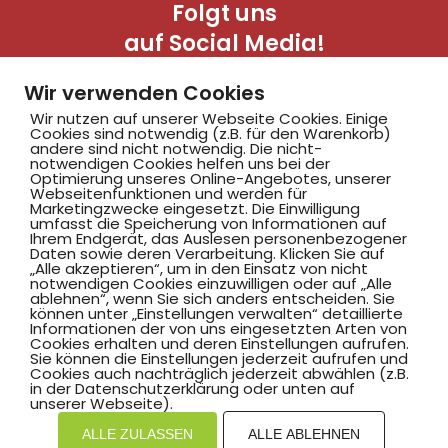
Folgt uns
auf Social Media!
Wir verwenden Cookies
Wir nutzen auf unserer Webseite Cookies. Einige
Cookies sind notwendig (z.B. für den Warenkorb)
andere sind nicht notwendig. Die nicht-
notwendigen Cookies helfen uns bei der
Optimierung unseres Online-Angebotes, unserer
Webseitenfunktionen und werden für
Marketingzwecke eingesetzt. Die Einwilligung
Hammer SportClub 2008
umfasst die Speicherung von Informationen auf
Ihrem Endgerät, das Auslesen personenbezogener
Daten sowie deren Verarbeitung. Klicken Sie auf
„Alle akzeptieren“, um in den Einsatz von nicht
Am Südbad 9,
notwendigen Cookies einzuwilligen oder auf „Alle
ablehnen“, wenn Sie sich anders entscheiden. Sie
59069 Hamm
können unter „Einstellungen verwalten“ detaillierte
Informationen der von uns eingesetzten Arten von
Cookies erhalten und deren Einstellungen aufrufen.
Sie können die Einstellungen jederzeit aufrufen und
Cookies auch nachträglich jederzeit abwählen (z.B.
in der Datenschutzerklärung oder unten auf
©2025 Hammer SportClub 2008 e.V.
unserer Webseite).
ALLE ZULASSEN
ALLE ABLEHNEN
Mit
zum Verein by PASSGEBER