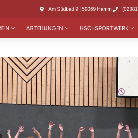
Am Südbad 9 | 59069 Hamm
(02381
REIN
ABTEILUNGEN
HSC-SPORTWERK