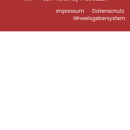
mpressum
Datenschutz
I
H
inweisgebersystem