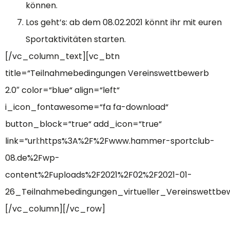
können.
Los geht’s: ab dem 08.02.2021 könnt ihr mit euren
Sportaktivitäten starten.
[/vc_column_text][vc_btn
title=“Teilnahmebedingungen Vereinswettbewerb
2.0″ color=“blue“ align=“left“
i_icon_fontawesome=“fa fa-download“
button_block=“true“ add_icon=“true“
link=“url:https%3A%2F%2Fwww.hammer-sportclub-
08.de%2Fwp-
content%2Fuploads%2F2021%2F02%2F2021-01-
26_Teilnahmebedingungen_virtueller_Vereinswettbewe
[/vc_column][/vc_row]