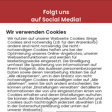
Folgt uns
auf Social Media!
Wir verwenden Cookies
Wir nutzen auf unserer Webseite Cookies. Einige
Cookies sind notwendig (z.B. für den Warenkorb)
andere sind nicht notwendig. Die nicht-
notwendigen Cookies helfen uns bei der
Optimierung unseres Online-Angebotes, unserer
Webseitenfunktionen und werden für
Marketingzwecke eingesetzt. Die Einwilligung
Hammer SportClub 2008
umfasst die Speicherung von Informationen auf
Ihrem Endgerät, das Auslesen personenbezogener
Daten sowie deren Verarbeitung. Klicken Sie auf
„Alle akzeptieren“, um in den Einsatz von nicht
Am Südbad 9,
notwendigen Cookies einzuwilligen oder auf „Alle
ablehnen“, wenn Sie sich anders entscheiden. Sie
59069 Hamm
können unter „Einstellungen verwalten“ detaillierte
Informationen der von uns eingesetzten Arten von
Cookies erhalten und deren Einstellungen aufrufen.
Sie können die Einstellungen jederzeit aufrufen und
Cookies auch nachträglich jederzeit abwählen (z.B.
in der Datenschutzerklärung oder unten auf
©2025 Hammer SportClub 2008 e.V.
unserer Webseite).