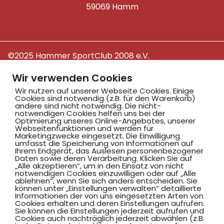
59069 Hamm
©2025 Hammer SportClub 2008 e.V.
Mit
zum Verein by PASSGEBER
Wir verwenden Cookies
Wir nutzen auf unserer Webseite Cookies. Einige
mpressum
Datenschutz
I
Cookies sind notwendig (z.B. für den Warenkorb)
andere sind nicht notwendig. Die nicht-
H
inweisgebersystem
notwendigen Cookies helfen uns bei der
Optimierung unseres Online-Angebotes, unserer
Webseitenfunktionen und werden für
Marketingzwecke eingesetzt. Die Einwilligung
umfasst die Speicherung von Informationen auf
Ihrem Endgerät, das Auslesen personenbezogener
Daten sowie deren Verarbeitung. Klicken Sie auf
„Alle akzeptieren“, um in den Einsatz von nicht
notwendigen Cookies einzuwilligen oder auf „Alle
ablehnen“, wenn Sie sich anders entscheiden. Sie
können unter „Einstellungen verwalten“ detaillierte
Informationen der von uns eingesetzten Arten von
Cookies erhalten und deren Einstellungen aufrufen.
Sie können die Einstellungen jederzeit aufrufen und
Cookies auch nachträglich jederzeit abwählen (z.B.