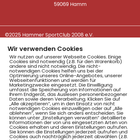
59069 Hamm
©2025 Hammer SportClub 2008 e.V.
Mit
zum Verein by PASSGEBER
Wir verwenden Cookies
Wir nutzen auf unserer Webseite Cookies. Einige
mpressum
Datenschutz
I
Cookies sind notwendig (z.B. für den Warenkorb)
andere sind nicht notwendig. Die nicht-
H
inweisgebersystem
notwendigen Cookies helfen uns bei der
Optimierung unseres Online-Angebotes, unserer
Webseitenfunktionen und werden für
Marketingzwecke eingesetzt. Die Einwilligung
umfasst die Speicherung von Informationen auf
Ihrem Endgerät, das Auslesen personenbezogener
Daten sowie deren Verarbeitung. Klicken Sie auf
„Alle akzeptieren“, um in den Einsatz von nicht
notwendigen Cookies einzuwilligen oder auf „Alle
ablehnen“, wenn Sie sich anders entscheiden. Sie
können unter „Einstellungen verwalten“ detaillierte
Informationen der von uns eingesetzten Arten von
Cookies erhalten und deren Einstellungen aufrufen.
Sie können die Einstellungen jederzeit aufrufen und
Cookies auch nachträglich jederzeit abwählen (z.B.