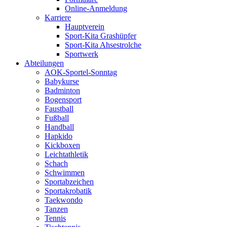
Online-Anmeldung
Karriere
Hauptverein
Sport-Kita Grashüpfer
Sport-Kita Ahsestrolche
Sportwerk
Abteilungen
AOK-Sportel-Sonntag
Babykurse
Badminton
Bogensport
Faustball
Fußball
Handball
Hapkido
Kickboxen
Leichtathletik
Schach
Schwimmen
Sportabzeichen
Sportakrobatik
Taekwondo
Tanzen
Tennis