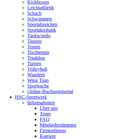
Kickboxen
Leichtathletik
Schach
Schwimmen
Sportabzeichen
Sportakrobatik
Taekwondo
Tanzen
Tennis
Tischtennis
Triathlon
Turnen
Volleyball
Wandern
Wing Tsun
Sportsuche
Online-Buchungsportal
HSC-Sportwerk
Informationen
Über uns
Team
FAQ
Mitgliederstimmen
Firmenfitness
Karriere