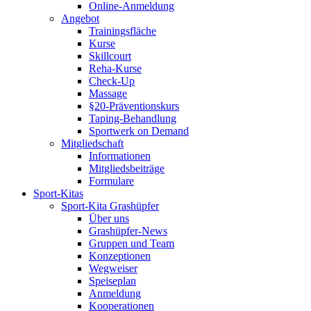
Online-Anmeldung
Angebot
Trainingsfläche
Kurse
Skillcourt
Reha-Kurse
Check-Up
Massage
§20-Präventionskurs
Taping-Behandlung
Sportwerk on Demand
Mitgliedschaft
Informationen
Mitgliedsbeiträge
Formulare
Sport-Kitas
Sport-Kita Grashüpfer
Über uns
Grashüpfer-News
Gruppen und Team
Konzeptionen
Wegweiser
Speiseplan
Anmeldung
Kooperationen