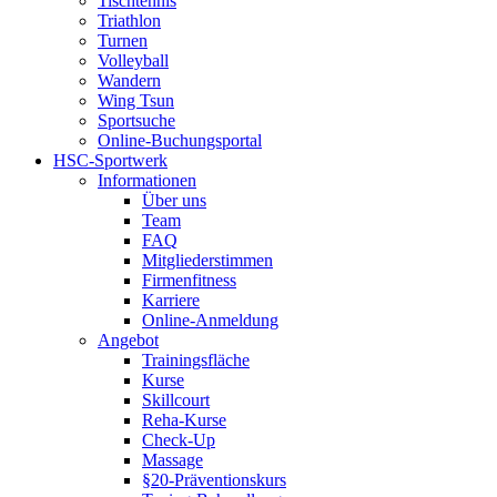
Tischtennis
Triathlon
Turnen
Volleyball
Wandern
Wing Tsun
Sportsuche
Online-Buchungsportal
HSC-Sportwerk
Informationen
Über uns
Team
FAQ
Mitgliederstimmen
Firmenfitness
Karriere
Online-Anmeldung
Angebot
Trainingsfläche
Kurse
Skillcourt
Reha-Kurse
Check-Up
Massage
§20-Präventionskurs