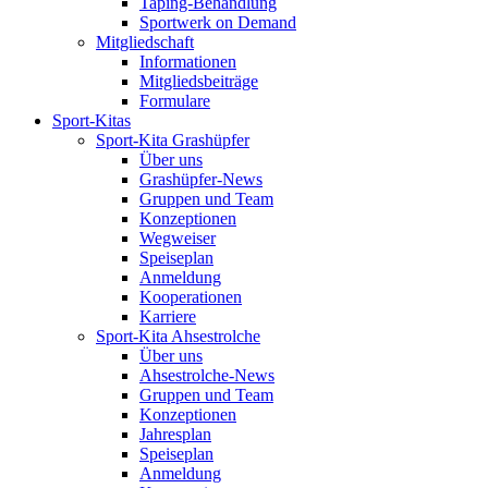
Taping-Behandlung
Sportwerk on Demand
Mitgliedschaft
Informationen
Mitgliedsbeiträge
Formulare
Sport-Kitas
Sport-Kita Grashüpfer
Über uns
Grashüpfer-News
Gruppen und Team
Konzeptionen
Wegweiser
Speiseplan
Anmeldung
Kooperationen
Karriere
Sport-Kita Ahsestrolche
Über uns
Ahsestrolche-News
Gruppen und Team
Konzeptionen
Jahresplan
Speiseplan
Anmeldung