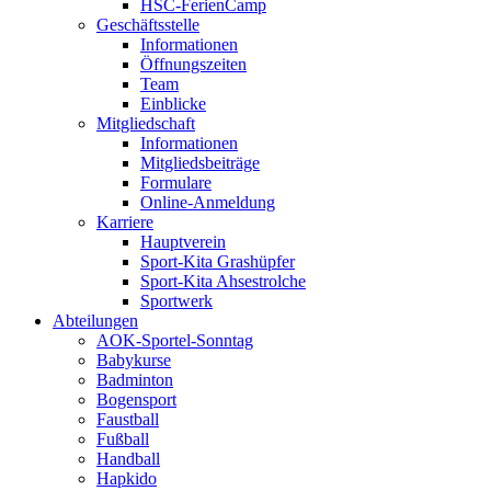
HSC-FerienCamp
Geschäftsstelle
Informationen
Öffnungszeiten
Team
Einblicke
Mitgliedschaft
Informationen
Mitgliedsbeiträge
Formulare
Online-Anmeldung
Karriere
Hauptverein
Sport-Kita Grashüpfer
Sport-Kita Ahsestrolche
Sportwerk
Abteilungen
AOK-Sportel-Sonntag
Babykurse
Badminton
Bogensport
Faustball
Fußball
Handball
Hapkido