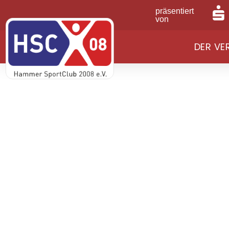
präsentiert
von
DER VE