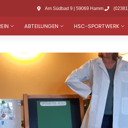
Am Südbad 9 | 59069 Hamm
(02381
REIN
ABTEILUNGEN
HSC-SPORTWERK