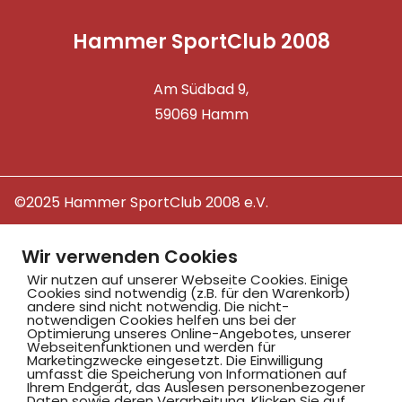
Hammer SportClub 2008
Am Südbad 9,
59069 Hamm
©2025 Hammer SportClub 2008 e.V.
Mit
zum Verein by PASSGEBER
Wir verwenden Cookies
mpressum
Datenschutz
I
Wir nutzen auf unserer Webseite Cookies. Einige
Cookies sind notwendig (z.B. für den Warenkorb)
H
inweisgebersystem
andere sind nicht notwendig. Die nicht-
notwendigen Cookies helfen uns bei der
Optimierung unseres Online-Angebotes, unserer
Webseitenfunktionen und werden für
Marketingzwecke eingesetzt. Die Einwilligung
umfasst die Speicherung von Informationen auf
Ihrem Endgerät, das Auslesen personenbezogener
Daten sowie deren Verarbeitung. Klicken Sie auf