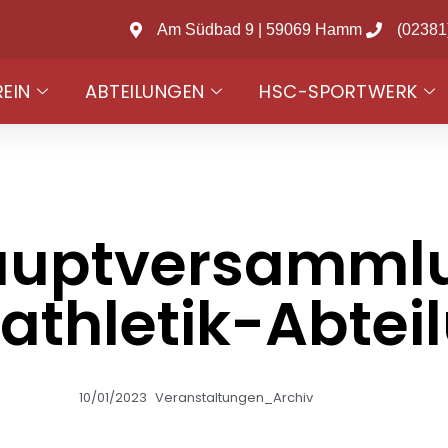
Am Südbad 9 | 59069 Hamm
(02381
REIN
ABTEILUNGEN
HSC-SPORTWERK
auptversammlu
tathletik-Abtei
10/01/2023
Veranstaltungen_Archiv