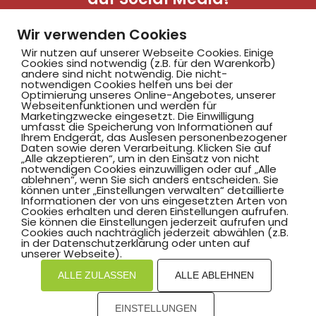
Wir verwenden Cookies
Wir nutzen auf unserer Webseite Cookies. Einige
Cookies sind notwendig (z.B. für den Warenkorb)
andere sind nicht notwendig. Die nicht-
notwendigen Cookies helfen uns bei der
Optimierung unseres Online-Angebotes, unserer
Webseitenfunktionen und werden für
Marketingzwecke eingesetzt. Die Einwilligung
Hammer SportClub 2008
umfasst die Speicherung von Informationen auf
Ihrem Endgerät, das Auslesen personenbezogener
Daten sowie deren Verarbeitung. Klicken Sie auf
„Alle akzeptieren“, um in den Einsatz von nicht
Am Südbad 9,
notwendigen Cookies einzuwilligen oder auf „Alle
ablehnen“, wenn Sie sich anders entscheiden. Sie
59069 Hamm
können unter „Einstellungen verwalten“ detaillierte
Informationen der von uns eingesetzten Arten von
Cookies erhalten und deren Einstellungen aufrufen.
Sie können die Einstellungen jederzeit aufrufen und
Cookies auch nachträglich jederzeit abwählen (z.B.
in der Datenschutzerklärung oder unten auf
©2025 Hammer SportClub 2008 e.V.
unserer Webseite).
ALLE ZULASSEN
ALLE ABLEHNEN
Mit
zum Verein by PASSGEBER
mpressum
Datenschutz
EINSTELLUNGEN
I